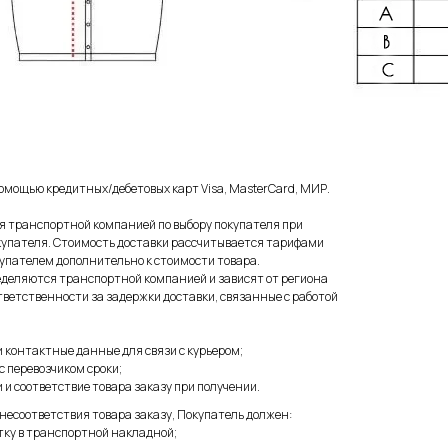
мощью кредитных/дебетовых карт Visa, MasterCard, МИР.
я транспортной компанией по выбору покупателя при
окупателя. Стоимость доставки рассчитывается тарифами
купателем дополнительно к стоимости товара.
еделяются транспортной компанией и зависят от региона
тветственности за задержки доставки, связанные с работой
и контактные данные для связи с курьером;
с перевозчиком сроки;
 и соответствие товара заказу при получении.
 несоответствия товара заказу, Покупатель должен:
ку в транспортной накладной;