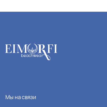
Верх
Низ
Купа
Паре
Пляж
Пок
Мы на связи
Оплат
mail@eimorfi.ru
Обмен
+7 (950 )145-77-33
О бр
*
Опто
Конта
©
2026
ИП Тюленева М.С.
Полит
ОГРНИП: 326385000023052 ИНН: 380405888979
Публи