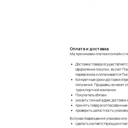
Оплата и доставка
Мы принимаем платежи онлайн с по
Доставка товара осуществляетс
оформлении покупки, за счет П
перевозчика и оплачивается По
Конкретные сроки доставки опр
получения. Продавец не несет о
транспортной компании.
Покупатель обязан:
указать точный адрес доставки 
принять товар в согласованные 
проверить целостность упаковки
В случае повреждения упаковки или
сделать соответствующую отмет