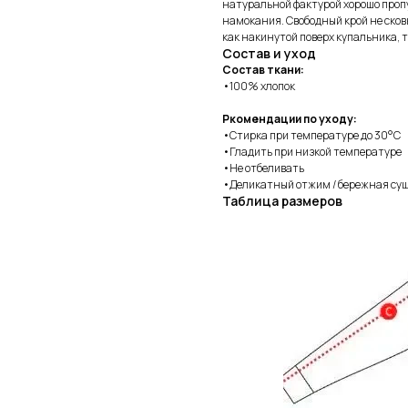
натуральной фактурой хорошо пропу
намокания. Свободный крой не сков
как накинутой поверх купальника, т
Состав и уход
Состав ткани:
•100% хлопок
Ркомендации по уходу:
•Стирка при температуре до 30°C
•Гладить при низкой температуре
•Не отбеливать
•Деликатный отжим / бережная су
Таблица размеров