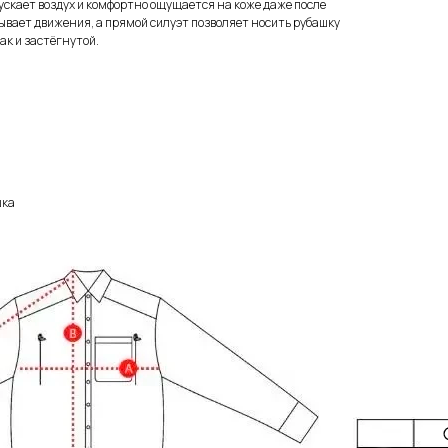
скает воздух и комфортно ощущается на коже даже после
ывает движения, а прямой силуэт позволяет носить рубашку
ак и застёгнутой.
шка