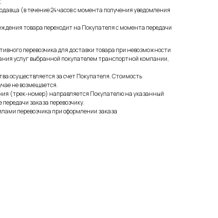
;
давца (в течение 24 часов с момента получения уведомления
реждения товара переходит на Покупателя с момента передачи
тивного перевозчика для доставки товара при невозможности
ания услуг выбранной покупателем транспортной компании,
тва осуществляется за счет Покупателя. Стоимость
учае не возмещается.
ния (трек-номер) направляется Покупателю на указанный
 передачи заказа перевозчику.
илами перевозчика при оформлении заказа
ь на новинки, скидки