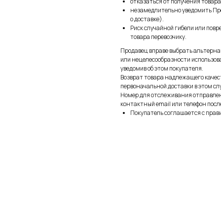
отказаться от получения товара
незамедлительно уведомить Про
о доставке).
Риск случайной гибели или пов
товара перевозчику.
Продавец вправе выбрать альтерна
или нецелесообразности использов
уведомив об этом покупателя.
Возврат товара надлежащего качес
первоначальной доставки в этом сл
Номер для отслеживания отправле
контактный email или телефон после
Покупатель соглашается с прав
алог
Подпишис