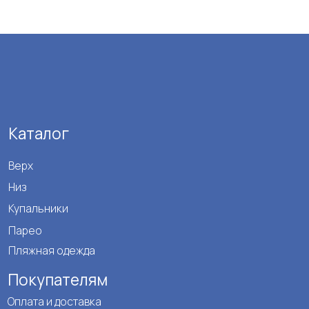
и закрыт
льники
о
Нажимая на кно
персональных да
ная одежда
ознакомились 
упателям
а и доставка
 и возврат
енде
вым покупателям
кты
ика конфиденциальности
чная оферта
*Meta - запреще