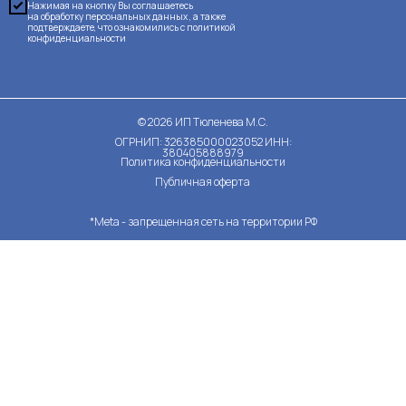
Нажимая на кнопку Вы соглашаетесь
на обработку персональных данных , а также
подтверждаете, что ознакомились с
политикой
конфиденциальности
©
2026
ИП Тюленева М.С.
ОГРНИП: 326385000023052 ИНН:
380405888979
Политика конфиденциальности
Публичная оферта
*Meta - запрещенная сеть на территории РФ