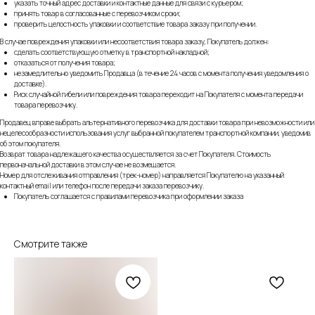
указать точный адрес доставки и контактные данные для связи с курьером;
принять товар в согласованные с перевозчиком сроки;
проверить целостность упаковки и соответствие товара заказу при получении.
В случае повреждения упаковки или несоответствия товара заказу, Покупатель должен:
сделать соответствующую отметку в транспортной накладной;
отказаться от получения товара;
незамедлительно уведомить Продавца (в течение 24 часов с момента получения уведомления о
доставке).
Риск случайной гибели или повреждения товара переходит на Покупателя с момента передачи
товара перевозчику.
Продавец вправе выбрать альтернативного перевозчика для доставки товара при невозможности или
нецелесообразности использования услуг выбранной покупателем транспортной компании, уведомив
об этом покупателя.
Возврат товара надлежащего качества осуществляется за счет Покупателя. Стоимость
первоначальной доставки в этом случае не возмещается.
Номер для отслеживания отправления (трек-номер) направляется Покупателю на указанный
контактный email или телефон после передачи заказа перевозчику.
Покупатель соглашается с правилами перевозчика при оформлении заказа
Смотрите также