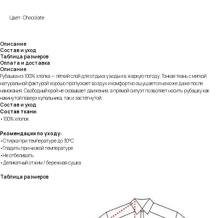
Цвет: Chocolate
Описание
Состав и уход
Таблица размеров
Оплата и доставка
Описание
Рубашка из 100% хлопка — лёгкий слой для отдыха у воды и в жаркую погоду. Тонкая ткань с мягкой
натуральной фактурой хорошо пропускает воздух и комфортно ощущается на коже даже после
намокания. Свободный крой не сковывает движения, а прямой силуэт позволяет носить рубашку как
накинутой поверх купальника, так и застёгнутой.
Состав и уход
Состав ткани:
•100% хлопок
Ркомендации по уходу:
•Стирка при температуре до 30°C
•Гладить при низкой температуре
•Не отбеливать
•Деликатный отжим / бережная сушка
Таблица размеров