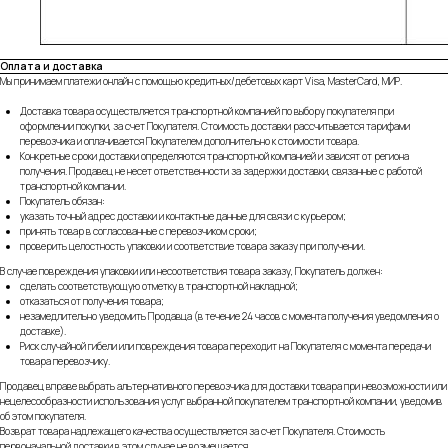
Оплата и доставка
Мы принимаем платежи онлайн с помощью кредитных/дебетовых карт Visa, MasterCard, МИР.
Доставка товара осуществляется транспортной компанией по выбору покупателя при
оформлении покупки, за счет Покупателя. Стоимость доставки рассчитывается тарифами
перевозчика и оплачивается Покупателем дополнительно к стоимости товара.
Конкретные сроки доставки определяются транспортной компанией и зависят от региона
получения. Продавец не несет ответственности за задержки доставки, связанные с работой
транспортной компании.
Покупатель обязан:
указать точный адрес доставки и контактные данные для связи с курьером;
принять товар в согласованные с перевозчиком сроки;
проверить целостность упаковки и соответствие товара заказу при получении.
В случае повреждения упаковки или несоответствия товара заказу, Покупатель должен:
сделать соответствующую отметку в транспортной накладной;
отказаться от получения товара;
незамедлительно уведомить Продавца (в течение 24 часов с момента получения уведомления о
доставке).
Риск случайной гибели или повреждения товара переходит на Покупателя с момента передачи
товара перевозчику.
Продавец вправе выбрать альтернативного перевозчика для доставки товара при невозможности или
нецелесообразности использования услуг выбранной покупателем транспортной компании, уведомив
об этом покупателя.
Возврат товара надлежащего качества осуществляется за счет Покупателя. Стоимость
первоначальной доставки в этом случае не возмещается.