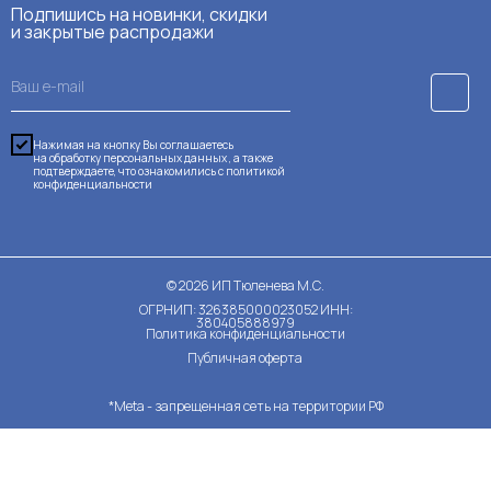
Подпишись на новинки, скидки
и закрытые распродажи
Нажимая на кнопку Вы соглашаетесь
на обработку персональных данных , а также
подтверждаете, что ознакомились с
политикой
конфиденциальности
©
2026
ИП Тюленева М.С.
ОГРНИП: 326385000023052 ИНН:
380405888979
Политика конфиденциальности
Публичная оферта
*Meta - запрещенная сеть на территории РФ