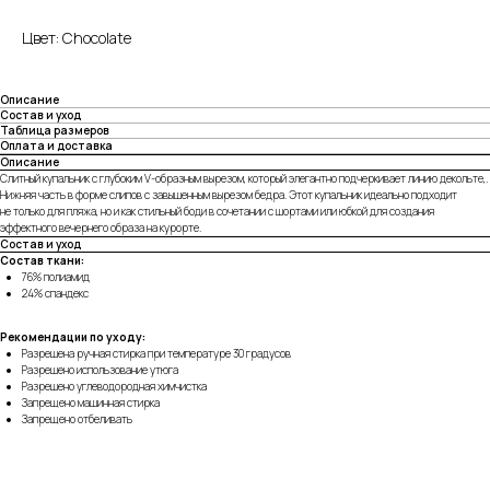
Цвет: Chocolate
Описание
Состав и уход
Таблица размеров
Оплата и доставка
Описание
Слитный купальник с глубоким V-образным вырезом, который элегантно подчеркивает линию декольте,.
Нижняя часть в форме слипов с завышенным вырезом бедра. Этот купальник идеально подходит
не только для пляжа, но и как стильный боди в сочетании с шортами или юбкой для создания
эффектного вечернего образа на курорте.
Состав и уход
Состав ткани:
76% полиамид
24% спандекс
Рекомендации по уходу:
Разрешена ручная стирка при температуре 30 градусов
Разрешено использование утюга
Разрешено углеводородная химчистка
Запрещено машинная стирка
Запрещено отбеливать