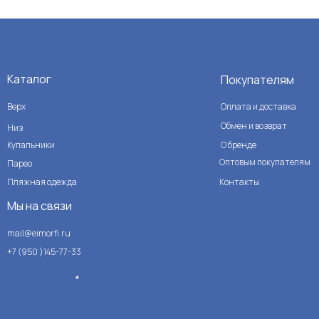
Каталог
Покупателям
Верх
Оплата и доставка
Обмен и возврат
Низ
Купальники
О бренде
Оптовым покупателям
Парео
Пляжная одежда
Контакты
Мы на связи
mail@eimorfi.ru
+7 (950 )145-77-33
*