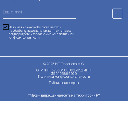
Нажимая на кнопку Вы соглашаетесь
на обработку персональных данных , а также
подтверждаете, что ознакомились с
политикой
конфиденциальности
©
2026
ИП Тюленева М.С.
ОГРНИП: 326385000023052 ИНН:
380405888979
Политика конфиденциальности
Публичная оферта
*Meta - запрещенная сеть на территории РФ