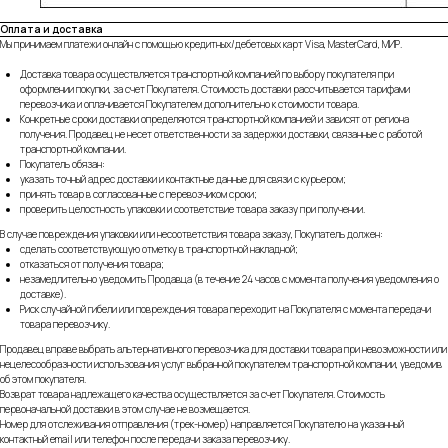
Оплата и доставка
Мы принимаем платежи онлайн с помощью кредитных/дебетовых карт Visa, MasterCard, МИР.
Доставка товара осуществляется транспортной компанией по выбору покупателя при
оформлении покупки, за счет Покупателя. Стоимость доставки рассчитывается тарифами
перевозчика и оплачивается Покупателем дополнительно к стоимости товара.
Конкретные сроки доставки определяются транспортной компанией и зависят от региона
получения. Продавец не несет ответственности за задержки доставки, связанные с работой
транспортной компании.
Покупатель обязан:
указать точный адрес доставки и контактные данные для связи с курьером;
принять товар в согласованные с перевозчиком сроки;
проверить целостность упаковки и соответствие товара заказу при получении.
В случае повреждения упаковки или несоответствия товара заказу, Покупатель должен:
сделать соответствующую отметку в транспортной накладной;
отказаться от получения товара;
незамедлительно уведомить Продавца (в течение 24 часов с момента получения уведомления о
доставке).
Риск случайной гибели или повреждения товара переходит на Покупателя с момента передачи
товара перевозчику.
Продавец вправе выбрать альтернативного перевозчика для доставки товара при невозможности или
нецелесообразности использования услуг выбранной покупателем транспортной компании, уведомив
об этом покупателя.
Возврат товара надлежащего качества осуществляется за счет Покупателя. Стоимость
первоначальной доставки в этом случае не возмещается.
Номер для отслеживания отправления (трек-номер) направляется Покупателю на указанный
контактный email или телефон после передачи заказа перевозчику.