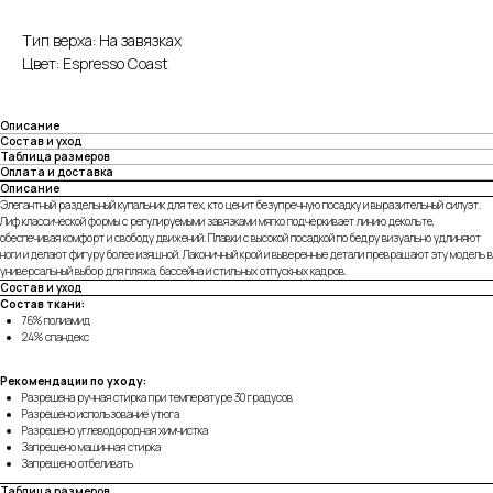
Тип верха: На завязках
Цвет: Espresso Coast
Описание
Состав и уход
Таблица размеров
Оплата и доставка
Описание
Элегантный раздельный купальник для тех, кто ценит безупречную посадку и выразительный силуэт.
Лиф классической формы с регулируемыми завязками мягко подчеркивает линию декольте,
обеспечивая комфорт и свободу движений. Плавки с высокой посадкой по бедру визуально удлиняют
ноги и делают фигуру более изящной. Лаконичный крой и выверенные детали превращают эту модель в
универсальный выбор для пляжа, бассейна и стильных отпускных кадров.
Состав и уход
Состав ткани:
76% полиамид
24% спандекс
Рекомендации по уходу:
Разрешена ручная стирка при температуре 30 градусов
Разрешено использование утюга
Разрешено углеводородная химчистка
Запрещено машинная стирка
Запрещено отбеливать
Таблица размеров