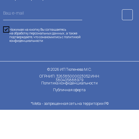
Нажимая на кнопку Вы соглашаетесь
на обработку персональных данных , а также
подтверждаете, что ознакомились с
политикой
конфиденциальности
©
2026
ИП Тюленева М.С.
ОГРНИП: 326385000023052 ИНН:
380405888979
Политика конфиденциальности
Публичная оферта
*Meta - запрещенная сеть на территории РФ