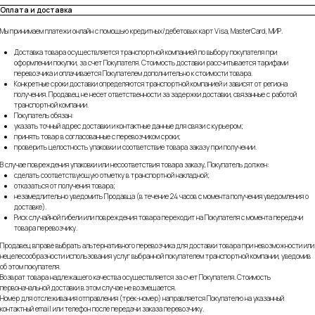
Оплата и доставка
Мы принимаем платежи онлайн с помощью кредитных/дебетовых карт Visa, MasterCard, МИР.
Доставка товара осуществляется транспортной компанией по выбору покупателя при
оформлении покупки, за счет Покупателя. Стоимость доставки рассчитывается тарифами
перевозчика и оплачивается Покупателем дополнительно к стоимости товара.
Конкретные сроки доставки определяются транспортной компанией и зависят от региона
получения. Продавец не несет ответственности за задержки доставки, связанные с работой
транспортной компании.
Покупатель обязан:
указать точный адрес доставки и контактные данные для связи с курьером;
принять товар в согласованные с перевозчиком сроки;
проверить целостность упаковки и соответствие товара заказу при получении.
В случае повреждения упаковки или несоответствия товара заказу, Покупатель должен:
сделать соответствующую отметку в транспортной накладной;
отказаться от получения товара;
незамедлительно уведомить Продавца (в течение 24 часов с момента получения уведомления о
доставке).
Риск случайной гибели или повреждения товара переходит на Покупателя с момента передачи
товара перевозчику.
Продавец вправе выбрать альтернативного перевозчика для доставки товара при невозможности или
нецелесообразности использования услуг выбранной покупателем транспортной компании, уведомив
об этом покупателя.
Возврат товара надлежащего качества осуществляется за счет Покупателя. Стоимость
первоначальной доставки в этом случае не возмещается.
Номер для отслеживания отправления (трек-номер) направляется Покупателю на указанный
контактный email или телефон после передачи заказа перевозчику.