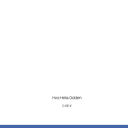
Низ Helia Golden
2 490
₽