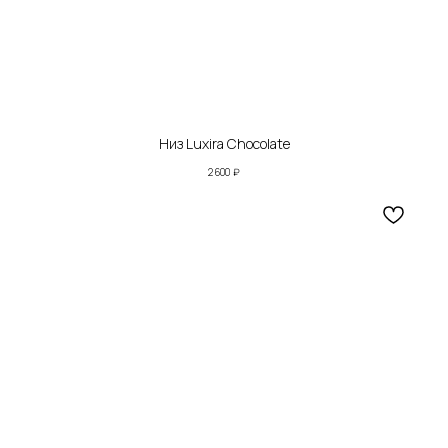
Низ Luxira Chocolate
2 600
₽