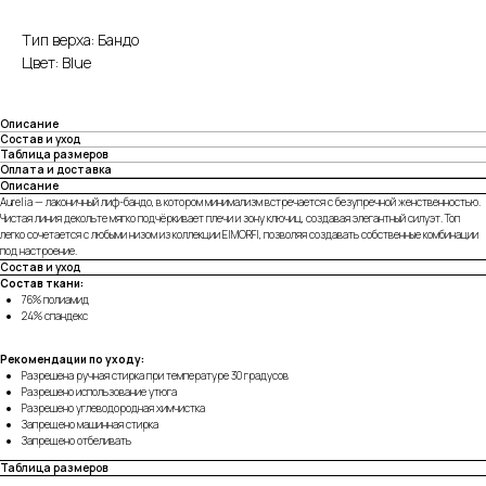
Тип верха: Бандо
Цвет: Blue
Описание
Состав и уход
Таблица размеров
Оплата и доставка
Описание
Aurelia — лаконичный лиф-бандо, в котором минимализм встречается с безупречной женственностью.
Чистая линия декольте мягко подчёркивает плечи и зону ключиц, создавая элегантный силуэт. Топ
легко сочетается с любыми низом из коллекции EIMORFI, позволяя создавать собственные комбинации
под настроение.
Состав и уход
Состав ткани:
76% полиамид
24% спандекс
Рекомендации по уходу:
Разрешена ручная стирка при температуре 30 градусов
Разрешено использование утюга
Разрешено углеводородная химчистка
Запрещено машинная стирка
Запрещено отбеливать
Таблица размеров