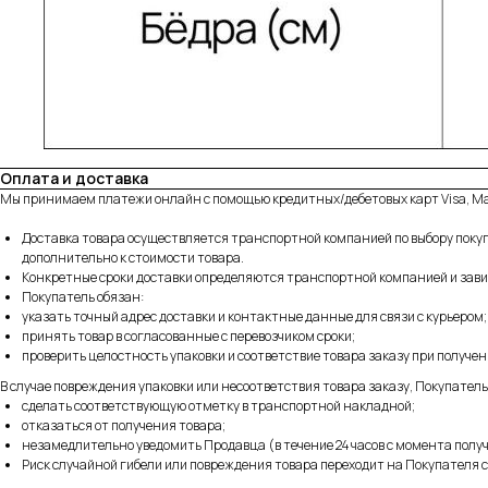
Оплата и доставка
Мы принимаем платежи онлайн с помощью кредитных/дебетовых карт Visa, Ma
Доставка товара осуществляется транспортной компанией по выбору покуп
дополнительно к стоимости товара.
Конкретные сроки доставки определяются транспортной компанией и завис
Покупатель обязан:
указать точный адрес доставки и контактные данные для связи с курьером;
принять товар в согласованные с перевозчиком сроки;
проверить целостность упаковки и соответствие товара заказу при получен
В случае повреждения упаковки или несоответствия товара заказу, Покупатель
сделать соответствующую отметку в транспортной накладной;
отказаться от получения товара;
незамедлительно уведомить Продавца (в течение 24 часов с момента получ
Риск случайной гибели или повреждения товара переходит на Покупателя с