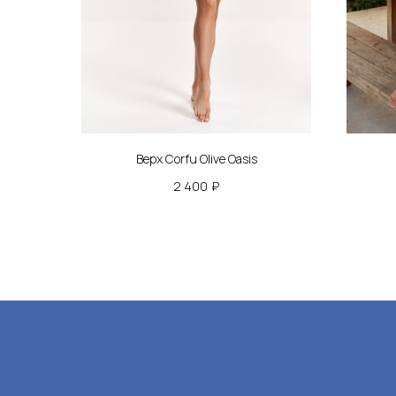
Кат
Верх
Низ
Верх Corfu Olive Oasis
Купа
2 400
₽
Паре
Пляж
Пок
Мы на связи
Оплат
mail@eimorfi.ru
Обмен
+7 (950 )145-77-33
О бр
*
Опто
Конта