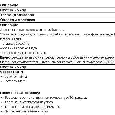
Описание
Состав и уход
Таблица размеров
Оплата и доставка
Описание
Акцентные трусы с декоративными бусинами
Эта модель создана для отдыха у бассейна и визуального вау-эффекта в кадр
Идеальны для:
— отдыха у бассейна
— купания в пресной воде
— фотосессий и контент-съемок
Важно
: декоративные бусины требуют бережного обращения — рекомендуется 
Модель подчеркивает формы и становится ключевым акцентом образа EIMORFI
Состав и уход
Состав ткани:
76% полиамид
24% спандекс
Рекомендации по уходу:
Разрешена ручная стирка при температуре 30 градусов
Разрешено использование утюга
Разрешено углеводородная химчистка
Запрещено машинная стирка