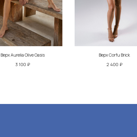
алог
Подпишис
и закрыт
Верх Aurelia Olive Oasis
Верх Corfu Brick
льники
3 100
₽
2 400
₽
о
Нажимая на кно
персональных да
ная одежда
ознакомились 
упателям
а и доставка
 и возврат
енде
вым покупателям
кты