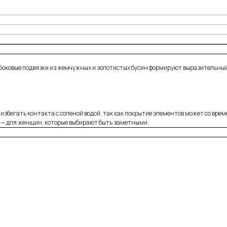
е. Боковые подвязки из жемчужных и золотистых бусин формируют выразительны
избегать контакта с соленой водой, так как покрытие элементов может со вре
 — для женщин, которые выбирают быть заметными.