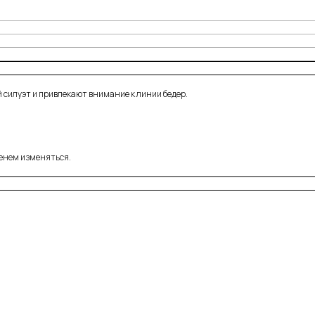
й силуэт и привлекают внимание к линии бедер.
менем изменяться.