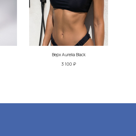
ь на новинки, скидки
ые распродажи
Верх Aurelia Black
3 100
₽
пку Вы соглашаетесь на обработку
нных , а также подтверждаете, что
с
политикой конфиденциальности