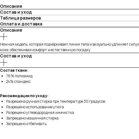
Описание
Состав и уход
Таблица размеров
Оплата и доставка
Описание
Нежная модель, которая подчёркивает линии тела и визуально удлиняет силуэт
коже, обеспечивая комфорт и естественную посадку
Состав и уход
Состав ткани:
76% полиамид
24% спандекс
Рекомендации по уходу:
Разрешена ручная стирка при температуре 30 градусов
Разрешено использование утюга
Разрешено углеводородная химчистка
Запрещено машинная стирка
Запрещено отбеливать