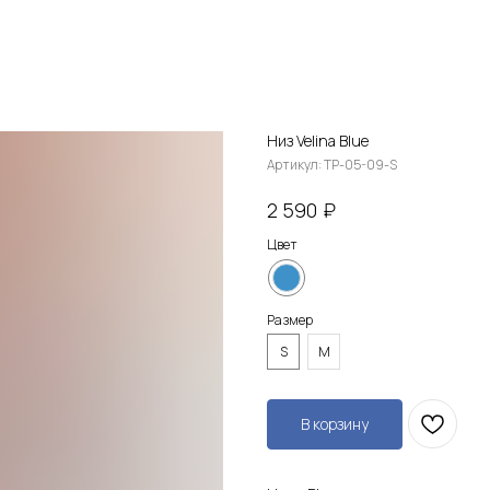
Низ Velina Blue
Артикул:
TP-05-09-S
₽
2 590
Цвет
Размер
S
M
В корзину