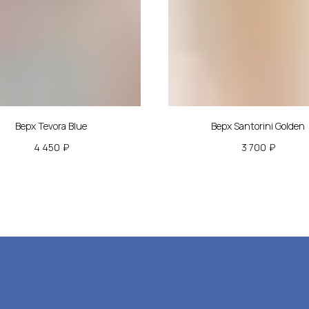
алог
Подпишис
и закрыт
Верх Tevora Blue
Верх Santorini Golden
льники
4 450
₽
3 700
₽
о
Нажимая на кно
персональных да
ная одежда
ознакомились 
упателям
а и доставка
 и возврат
енде
вым покупателям
кты