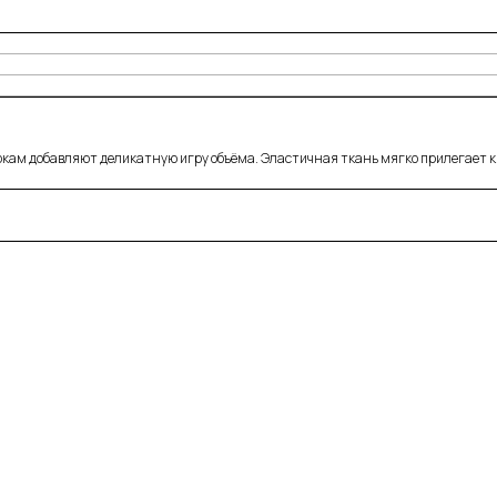
бокам добавляют деликатную игру объёма. Эластичная ткань мягко прилегает к