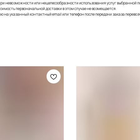
при невозможности или нецелесообразности использования услуг выбранной п
оимость первоначальной доставки в этом случае не возмещается.
 на указанный контактный email или телефон после передачи заказа перевоз