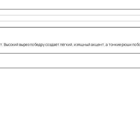
. Высокий вырез по бедру создаёт лёгкий, изящный акцент, а тонкие рюши по 