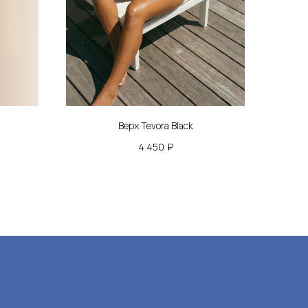
ь на новинки, скидки
ые распродажи
Верх Tevora Black
4 450
₽
пку Вы соглашаетесь на обработку
нных , а также подтверждаете, что
с
политикой конфиденциальности