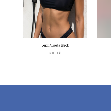
Кат
Верх
Низ
Верх Aurelia Black
Купа
3 100
₽
Паре
Пляж
Пок
Мы на связи
Оплат
mail@eimorfi.ru
Обмен
+7 (950 )145-77-33
О бр
*
Опто
Конта