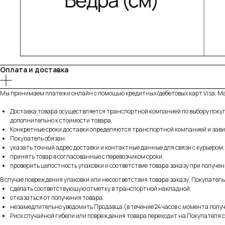
Оплата и доставка
Мы принимаем платежи онлайн с помощью кредитных/дебетовых карт Visa, Ma
Доставка товара осуществляется транспортной компанией по выбору покуп
дополнительно к стоимости товара.
Конкретные сроки доставки определяются транспортной компанией и завис
Покупатель обязан:
указать точный адрес доставки и контактные данные для связи с курьером;
принять товар в согласованные с перевозчиком сроки;
проверить целостность упаковки и соответствие товара заказу при получен
В случае повреждения упаковки или несоответствия товара заказу, Покупатель
сделать соответствующую отметку в транспортной накладной;
отказаться от получения товара;
незамедлительно уведомить Продавца (в течение 24 часов с момента получ
Риск случайной гибели или повреждения товара переходит на Покупателя с