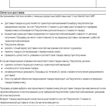
Оплата и доставка
Мы принимаем платежи онлайн с помощью кредитных/дебетовых карт Visa, MasterCard, МИР.
Доставка товара осуществляется транспортной компанией по выбору покупателя при
оформлении покупки, за счет Покупателя. Стоимость доставки рассчитывается тарифами
перевозчика и оплачивается Покупателем дополнительно к стоимости товара.
Конкретные сроки доставки определяются транспортной компанией и зависят от региона
получения. Продавец не несет ответственности за задержки доставки, связанные с работой
транспортной компании.
Покупатель обязан:
указать точный адрес доставки и контактные данные для связи с курьером;
принять товар в согласованные с перевозчиком сроки;
проверить целостность упаковки и соответствие товара заказу при получении.
В случае повреждения упаковки или несоответствия товара заказу, Покупатель должен:
сделать соответствующую отметку в транспортной накладной;
отказаться от получения товара;
незамедлительно уведомить Продавца (в течение 24 часов с момента получения уведомления о
доставке).
Риск случайной гибели или повреждения товара переходит на Покупателя с момента передачи
товара перевозчику.
Продавец вправе выбрать альтернативного перевозчика для доставки товара при невозможности или
нецелесообразности использования услуг выбранной покупателем транспортной компании, уведомив
об этом покупателя.
Возврат товара надлежащего качества осуществляется за счет Покупателя. Стоимость
первоначальной доставки в этом случае не возмещается.