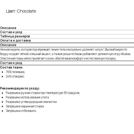
Цвет: Chocolate
Описание
Состав и уход
Таблица размеров
Оплата и доставка
Описание
Нежная модель, которая подчёркивает линии тела и визуально удлиняет силуэт. Высокий вырез по
бедру создаёт лёгкий, изящный акцент, а тонкие рюши по бокам добавляют деликатную игру объёма.
Эластичная ткань мягко прилегает к коже, обеспечивая комфорт и естественную посадку
Состав и уход
Состав ткани:
76% полиамид
24% спандекс
Рекомендации по уходу:
Разрешена ручная стирка при температуре 30 градусов
Разрешено использование утюга
Разрешено углеводородная химчистка
Запрещено машинная стирка
Запрещено отбеливать