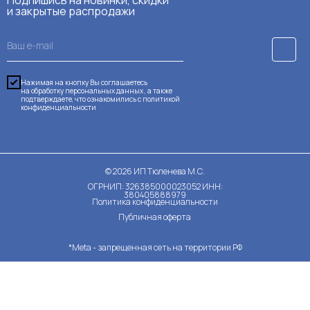
и закрытые распродажи
Нажимая на кнопку Вы соглашаетесь
на обработку персональных данных , а также
подтверждаете, что ознакомились с
политикой
конфиденциальности
©
2026
ИП Тюленева М.С.
ОГРНИП: 326385000023052 ИНН:
380405888979
Политика конфиденциальности
Публичная оферта
*Meta - запрещенная сеть на территории РФ